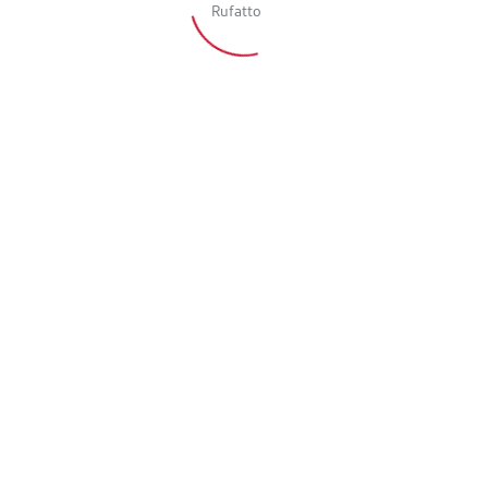
Principal
Sede administrativa
Início
Horário de funcionamento:
Sobre a Rufatto
De segunda à sexta
8h às 12h e 14h às 18h
Frota & Frete